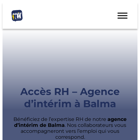
Accès RH – Agence
d’intérim à Balma
Bénéficiez de l’expertise RH de notre
agence
d’intérim de Balma
. Nos collaborateurs vous
accompagneront vers l’emploi qui vous
correspond.