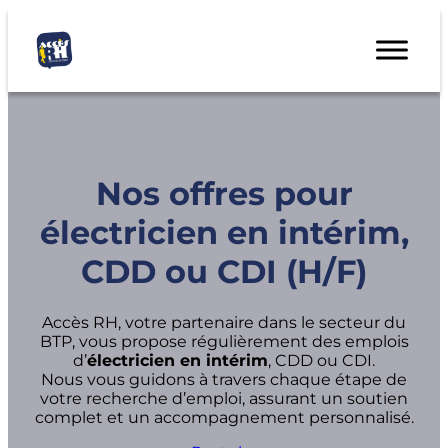
Nos offres pour
électricien en intérim,
CDD ou CDI (H/F)
Accès RH, votre partenaire dans le secteur du
BTP, vous propose régulièrement des emplois
d’
électricien en intérim
, CDD ou CDI.
Nous vous guidons à travers chaque étape de
votre recherche d’emploi, assurant un soutien
complet et un accompagnement personnalisé.