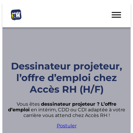
Dessinateur projeteur,
l’offre d’emploi chez
Accès RH (H/F)
Vous êtes
dessinateur projeteur ? L’offre
d’emploi
en intérim, CDD ou CDI adaptée à votre
carrière vous attend chez Accès RH !
Postuler