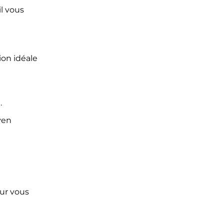
il vous
ion idéale
.
oyen
our vous