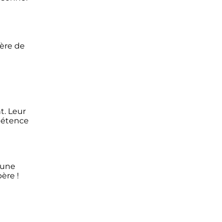
père de
t. Leur
mpétence
 une
ère !