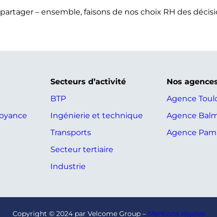
à le partager – ensemble, faisons de nos choix RH des décis
Secteurs d’activité
Nos agence
BTP
Agence Toul
voyance
Ingénierie et technique
Agence Bal
Transports
Agence Pami
Secteur tertiaire
Industrie
Copyright © 2024 par Velcome Group –
Mentions légales