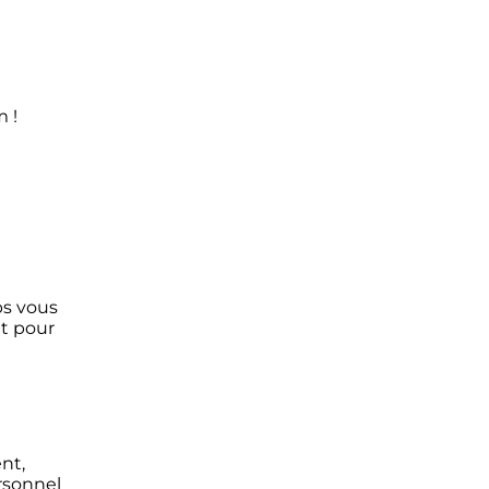
m !
ps vous
nt pour
ent,
rsonnel