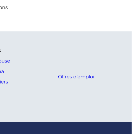
ions
s
ouse
ma
Offres d’emploi
ers