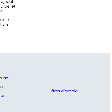
bjectif
quipe, et
e.
andidat
t en
s
ouse
ma
Offres d’emploi
ers