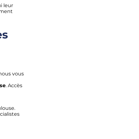
i leur
tement
es
 nous vous
use
. Accès
ulouse.
ialistes