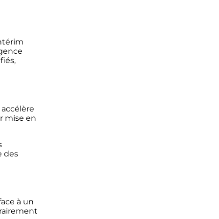
intérim
agence
fiés,
 accélère
ur mise en
s
e des
face à un
orairement