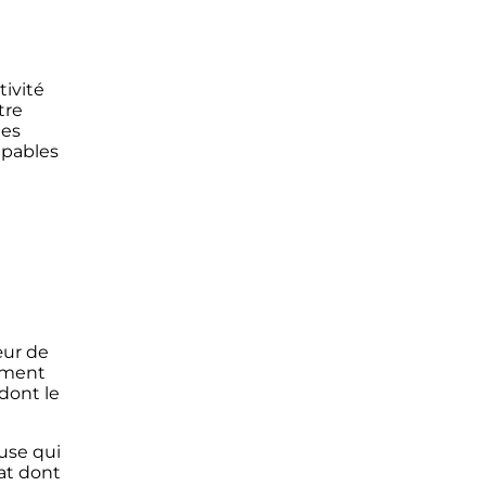
tivité
tre
les
apables
œur de
emment
dont le
ouse qui
at dont